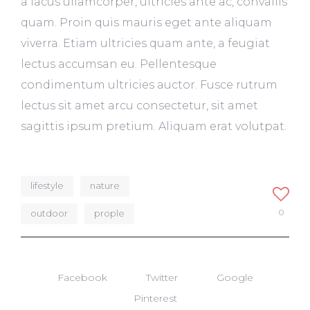
a lacus ullamcorper, ultricies ante ac, convallis
quam. Proin quis mauris eget ante aliquam
viverra. Etiam ultricies quam ante, a feugiat
lectus accumsan eu. Pellentesque
condimentum ultricies auctor. Fusce rutrum
lectus sit amet arcu consectetur, sit amet
sagittis ipsum pretium. Aliquam erat volutpat.
lifestyle
nature
0
outdoor
prople
Facebook
Twitter
Google
Pinterest