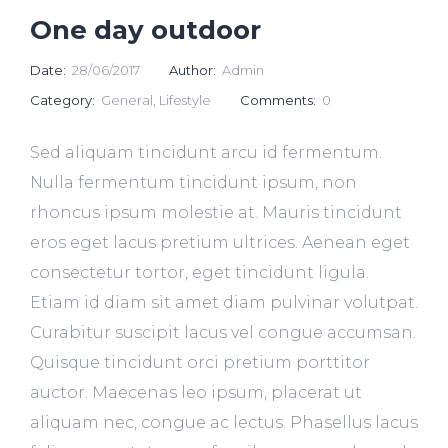
One day outdoor
Date:
28/06/2017
Author:
Admin
Category:
General
,
Lifestyle
Comments:
0
Sed aliquam tincidunt arcu id fermentum.
Nulla fermentum tincidunt ipsum, non
rhoncus ipsum molestie at. Mauris tincidunt
eros eget lacus pretium ultrices. Aenean eget
consectetur tortor, eget tincidunt ligula.
Etiam id diam sit amet diam pulvinar volutpat.
Curabitur suscipit lacus vel congue accumsan.
Quisque tincidunt orci pretium porttitor
auctor. Maecenas leo ipsum, placerat ut
aliquam nec, congue ac lectus. Phasellus lacus